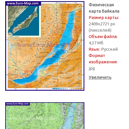
Физическая
карта Байкала
Размер карты:
2409х2721 px
(пикселей)
Объем файла:
4,37 Мб
Язык:
Русский
Формат
изображения:
jpg
Увеличить