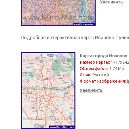
Увеличить
Подробная интерактивная карта Иваново с ули
Карта города Иваново
Размер карты:
1717х242
Объем файла:
1,74 Мб
Язык:
Русский
Формат изображения:
j
Увеличить