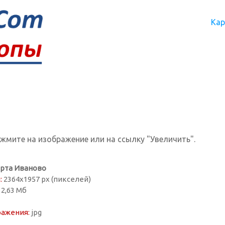
Кар
ажмите на изображение или на ссылку "Увеличить".
рта Иваново
:
2364х1957 px (пикселей)
2,63 Мб
ражения:
jpg