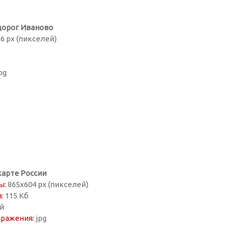
дорог Иваново
6 px (пикселей)
pg
карте России
ы:
865х604 px (пикселей)
:
115 Кб
й
ражения:
jpg