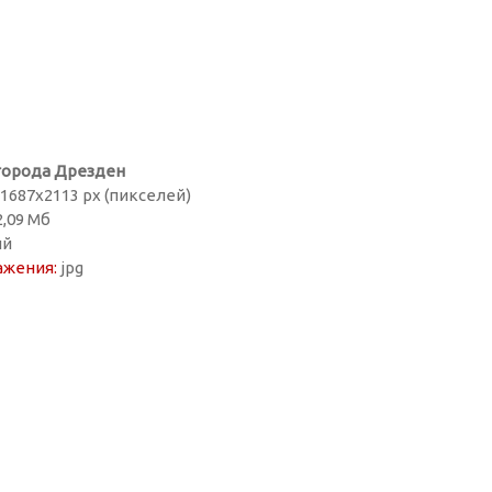
города Дрезден
1687х2113 px (пикселей)
,09 Мб
ий
ажения:
jpg