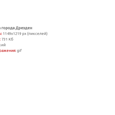
а города Дрезден
:
1149х1219 px (пикселей)
:
731 Кб
кий
ражения:
gif