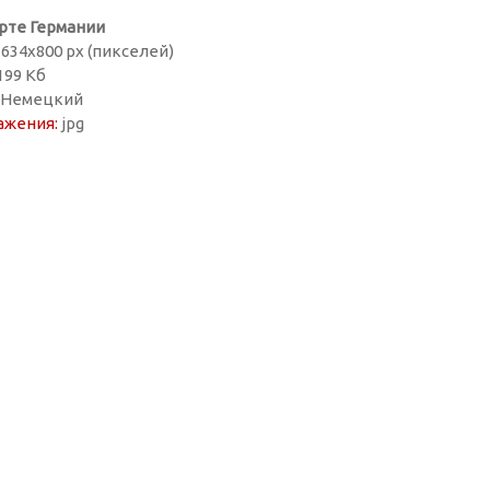
рте Германии
634х800 px (пикселей)
199 Кб
, Немецкий
ажения:
jpg