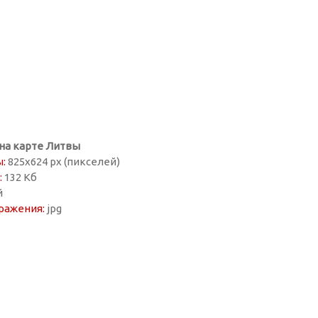
на карте Литвы
:
825х624 px (пикселей)
:
132 Кб
й
ражения:
jpg