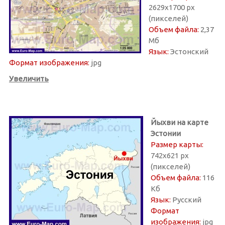
2629х1700 px
(пикселей)
Объем файла:
2,37
Мб
Язык:
Эстонский
Формат изображения:
jpg
Увеличить
Йыхви на карте
Эстонии
Размер карты:
742х621 px
(пикселей)
Объем файла:
116
Кб
Язык:
Русский
Формат
изображения:
jpg