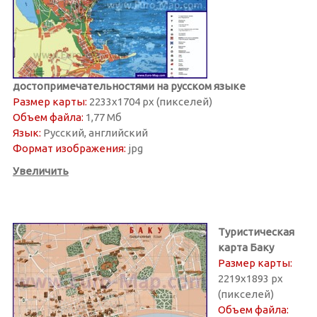
достопримечательностями на русском языке
Размер карты:
2233х1704 px (пикселей)
Объем файла:
1,77 Мб
Язык:
Русский, английский
Формат изображения:
jpg
Увеличить
Туристическая
карта Баку
Размер карты:
2219х1893 px
(пикселей)
Объем файла: