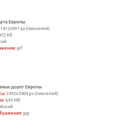
арта Европы
1412х997 px (пикселей)
472 Кб
кий
ажения:
gif
зных дорог Европы
ты:
3452х2004 px (пикселей)
а:
4,93 Мб
йский
бражения:
jpg