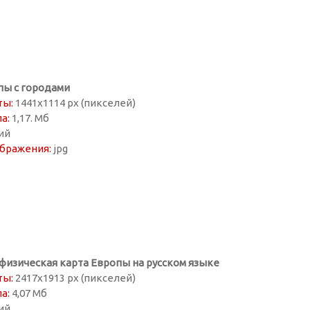
пы с городами
ты:
1441х1114 px (пикселей)
а:
1,17. Мб
ий
бражения:
jpg
физическая карта Европы на русском языке
ты:
2417х1913 px (пикселей)
а:
4,07 Мб
ий