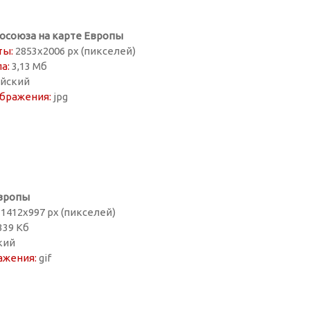
осоюза на карте Европы
ты:
2853х2006 px (пикселей)
а:
3,13 Мб
йский
бражения:
jpg
Европы
1412х997 px (пикселей)
339 Кб
кий
ажения:
gif