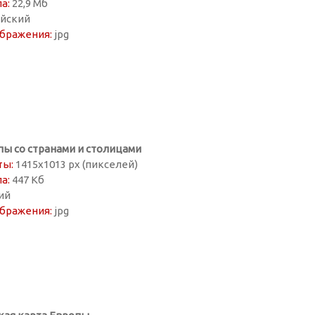
а:
22,9 Мб
йский
бражения:
jpg
пы со странами и столицами
ты:
1415х1013 px (пикселей)
а:
447 Кб
ий
бражения:
jpg