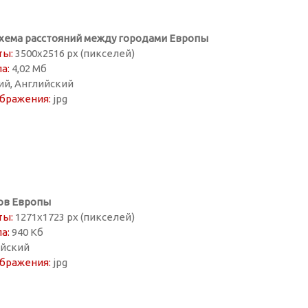
схема расстояний между городами Европы
ты:
3500х2516 px (пикселей)
а:
4,02 Мб
ий, Английский
бражения:
jpg
ов Европы
ты:
1271х1723 px (пикселей)
а:
940 Кб
йский
бражения:
jpg