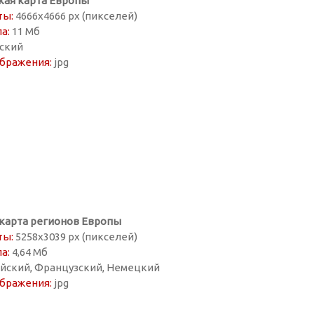
кая карта Европы
ты:
4666х4666 px (пикселей)
а:
11 Мб
ский
бражения:
jpg
карта регионов Европы
ты:
5258х3039 px (пикселей)
а:
4,64 Mб
йский, Французский, Немецкий
бражения:
jpg