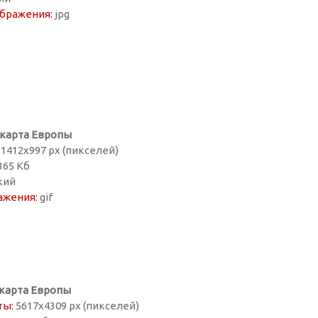
бражения:
jpg
 карта Европы
1412х997 px (пикселей)
365 Кб
кий
ажения:
gif
карта Европы
ты:
5617х4309 px (пикселей)